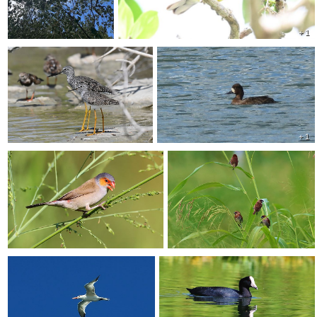
+ 1
+ 1