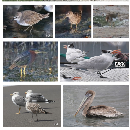
+ 2
+ 2
+ 4