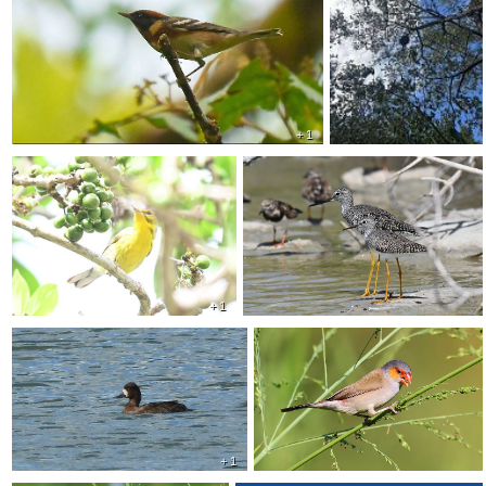
+ 1
+ 1
+ 1