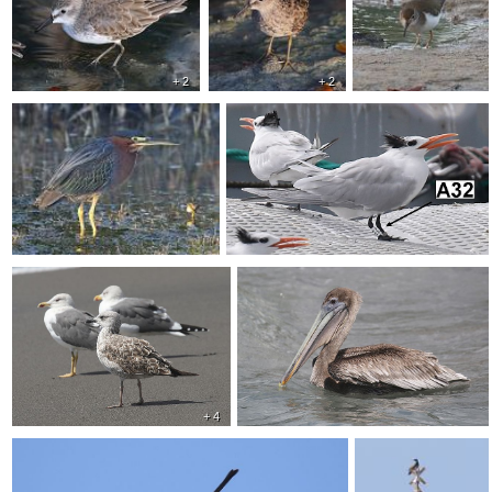
+ 2
+ 2
+ 4